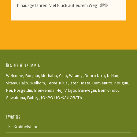
hinausgefahren. Viel Glück auf eurem Weg! 🌈💛
Herzlich Willkommen
Welcome, Bonjour, Merhaba, Ciao, Witamy, Dobro Utro, Ni Hao,
Vítany, Hallo, Welkom, Terve Tulua, Isten Hozta, Benvenuto, Kouguu,
Hei, Hosgeldin, Bienvenida, Hej, Vitajte, Bainvegni, Bem-vindo,
Sawubona, Fàilte, ДOБPO ПOЖAЛOBATЬ
Favorites
Krabbelstube